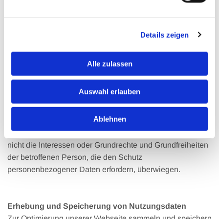
Die Verarbeitung beruht auf Art. 6 I lit. d DSGVO, wenn die
Verarbeitung zum Schutz lebenswichtiger Interessen der
Details zeigen
betroffenen Person oder einer anderen natürlichen Person
erforderlich ist. Dies kann dann ein seltener Fall sein,
wenn sich eine betroffene Person schwer verletzt und
Alle zulassen
daher dessen personenbezogenen Daten z.B. an einen
Arzt weitergegeben werden.
Auswahl erlauben
Die Verarbeitung beruht auf Art. 6 I lit. f DSGVO, wenn die
Ablehnen
Verarbeitung zur Wahrung der berechtigten Interessen des
Verantwortlichen oder eines Dritten erforderlich ist, sofern
nicht die Interessen oder Grundrechte und Grundfreiheiten
der betroffenen Person, die den Schutz
personenbezogener Daten erfordern, überwiegen.
Erhebung und Speicherung von Nutzungsdaten
Zur Optimierung unserer Webseite sammeln und speichern