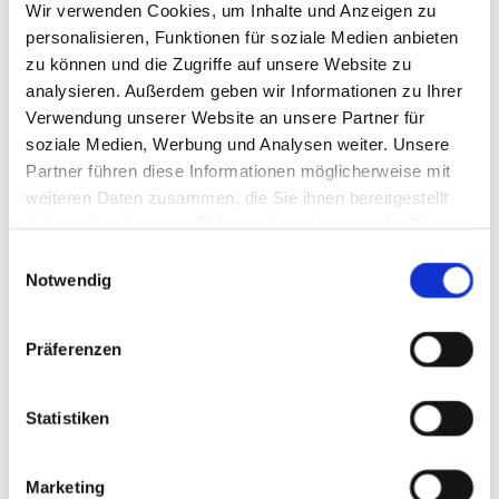
Vertragserfüllung oder zur Erfüllung gesetzlicher oder
Wir verwenden Cookies, um Inhalte und Anzeigen zu
aufsichtsbehördlicher Anforderungen an uns.
personalisieren, Funktionen für soziale Medien anbieten
zu können und die Zugriffe auf unsere Website zu
analysieren. Außerdem geben wir Informationen zu Ihrer
Die Verarbeitung beruht auf Art. 6 I lit. a DSGVO, wenn Sie
Verwendung unserer Website an unsere Partner für
uns Ihre Einwilligung zu der Verarbeitung der sie
soziale Medien, Werbung und Analysen weiter. Unsere
betreffenden personenbezogenen Daten für einen oder
Partner führen diese Informationen möglicherweise mit
mehrere bestimmte Zwecke gegeben haben.
weiteren Daten zusammen, die Sie ihnen bereitgestellt
haben oder die sie im Rahmen Ihrer Nutzung der Dienste
Die Verarbeitung beruht auf Art. 6 I lit. b DSGVO, wenn die
gesammelt haben.
Einwilligungsauswahl
Verarbeitung zur Erfüllung eines Vertrages dessen
Notwendig
Vertragspartei die betroffene Person ist, erforderlich wird.
Dies gilt auch bei vorvertraglichen Maßnahmen, die auf
Präferenzen
Anfrage der betroffenen Person erfolgen.
Die Verarbeitung beruht auf Art. 6 I lit. c DSGVO, wenn die
Statistiken
Verarbeitung zur Erfüllung einer rechtlichen Verpflichtung,
der wir unterliegen, erforderlich ist.
Marketing